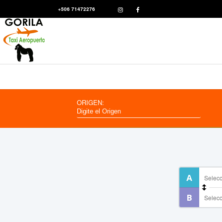
+506 71472276
ORIGEN: